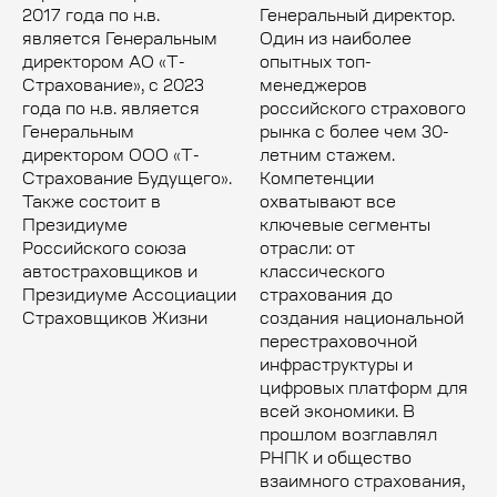
2017 года по н.в.
Генеральный директор.
является Генеральным
Один из наиболее
директором АО «Т-
опытных топ-
Страхование», с 2023
менеджеров
года по н.в. является
российского страхового
Генеральным
рынка с более чем 30-
директором ООО «Т-
летним стажем.
Страхование Будущего».
Компетенции
Также состоит в
охватывают все
Президиуме
ключевые сегменты
Российского союза
отрасли: от
автостраховщиков и
классического
Президиуме Ассоциации
страхования до
Страховщиков Жизни
создания национальной
перестраховочной
инфраструктуры и
цифровых платформ для
всей экономики. В
прошлом возглавлял
РНПК и общество
взаимного страхования,