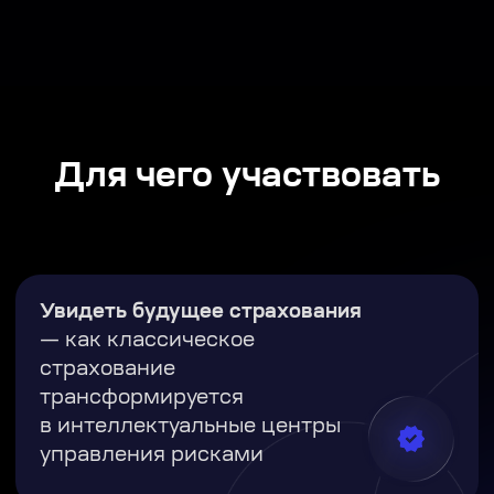
трансформируется
в интеллектуальные центры
управления рисками
Разобраться в регуляторике
—
как работать в рамках закона и
не тормозить развитие
продуктов
Оценить влияние ИИ
— как он
меняет юнит-экономику и
снижает издержки: от чат-ботов
до полной автоматизации
процессов
Освоить встраиваемое
страхование
— как Open API и