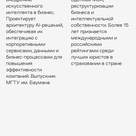
внедрению
сделкам M&A,
искусственного
реструктуризации
интеллекта в бизнес.
бизнеса и
Проектирует
интеллектуальной
архитектуру AI-решений,
собственности. Более 15
обеспечивая их
лет признается
интеграцию с
международными и
корпоративными
российскими
сервисами, данными и
рейтингами среди
бизнес-процессами для
лучших юристов в
повышения
страховании в стране
эффективности
компаний. Выпускник
МГТУ им. Баумана