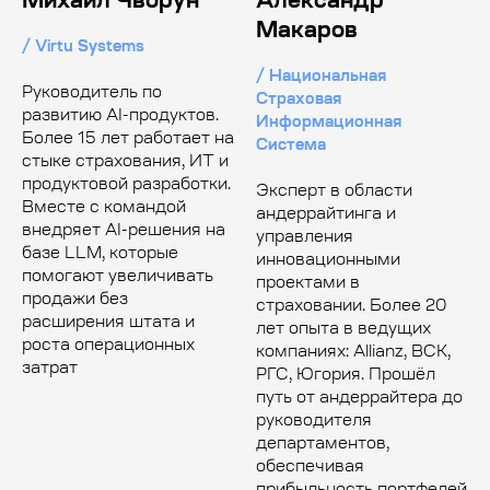
Михаил Чворун
Александр
Макаров
/ Virtu Systems
/ Национальная
Руководитель по
Страховая
развитию AI-продуктов.
Информационная
Более 15 лет работает на
Система
стыке страхования, ИТ и
продуктовой разработки.
Эксперт в области
Вместе с командой
андеррайтинга и
внедряет AI-решения на
управления
базе LLM, которые
инновационными
помогают увеличивать
проектами в
продажи без
страховании. Более 20
расширения штата и
лет опыта в ведущих
роста операционных
компаниях: Allianz, ВСК,
затрат
РГС, Югория. Прошёл
путь от андеррайтера до
руководителя
департаментов,
обеспечивая