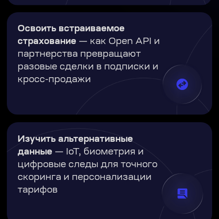
Принять участие
Для кого форум
InsurtechDay 2026
Топ-менеджмент в страховых
компаниях
Директора по цифровой
трансформации и инновациям
страховщиков
Специалисты по комплаенсу и
взаимодействию с
регуляторами
Руководители
операционных блоков и
бизнес-заказчики IT-
решений