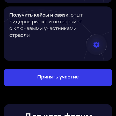
Директора по развитию
бизнеса, партнерским
продажам и цифровым каналам
Chief Data Officer (CDO),
руководители data-
направлений и дата-
сайентисты
Представители венчурных
фондов и инфраструктуры
Insurtech-стартапов
Руководители и визионеры,
развивающие новые
технологические модели
в страховании
Принять участие