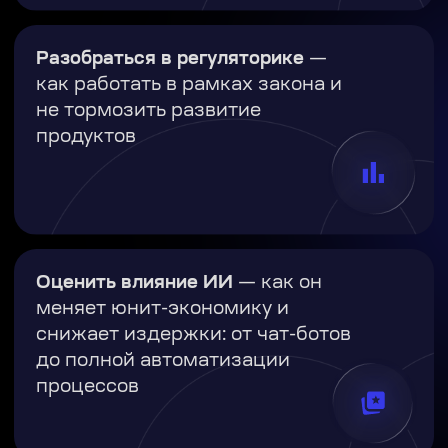
партнерства превращают
разовые сделки в подписки и
кросс-продажи
Изучить альтернативные
данные
— IoT, биометрия и
цифровые следы для точного
скоринга и персонализации
тарифов
Получить кейсы и связи
: опыт
лидеров рынка и нетворкинг
с ключевыми участниками
отрасли