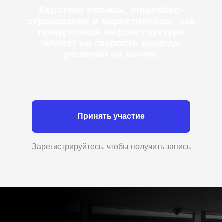
Короткие полисы, embedded-
страхование и маркетплейсы: как
продуктовая инфраструктура
влияет на скорость вывода
решений на рынок
Принять участие
Зарегистрируйтесь, чтобы получить запись