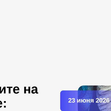
 этом в банкинге продукты в
енеджеры крупнейших страхов
где находятся реальные огран
ите на
е:
23 июня 2026