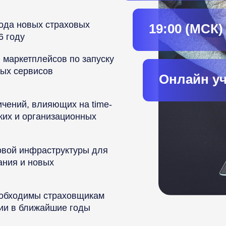
ода новых страховых
19:00 (МСК)
6 году
 маркетплейсов по запуску
вых сервисов
Онлайн уч
чений, влияющих на time-
ских и организационных
овой инфраструктуры для
ания и новых
еобходимы страховщикам
ции в ближайшие годы