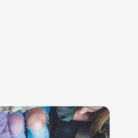
ыкатывают
щиков на круглом
ичения и как их