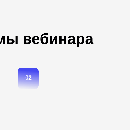
мы вебинара
02