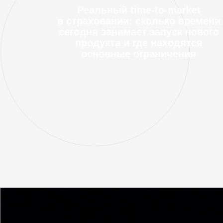
Реальный time-to-market
в страховании: сколько времени
сегодня занимает запуск нового
продукта и где находятся
основные ограничения