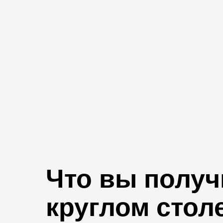
до 6 месяцев. При
за недели. Топ-м
столе расскажут, 
преодолеть.
Что вы получ
круглом стол