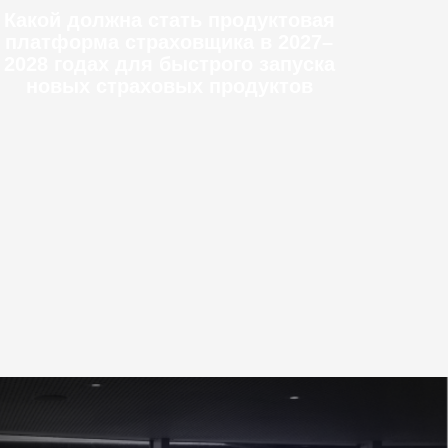
Какой должна стать продуктовая
платформа страховщика в 2027–
2028 годах для быстрого запуска
новых страховых продуктов